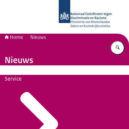
Naar de homepage van Nationaal Coö
Nationaal Coördinator tegen
Discriminatie en Racisme
Ministerie van Binnenlandse
Zaken en Koninkrijksrelaties
Home
Nieuws
Vu
Nieuws
Service