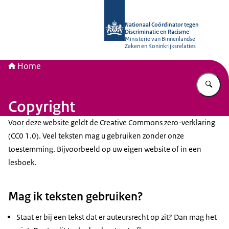
Naar de homepage van Nationaal Coö
Nationaal Coördinator tegen
Discriminatie en Racisme
Ministerie van Binnenlandse
Zaken en Koninkrijksrelaties
Home
Vu
Copyright
Voor deze website geldt de Creative Commons zero-verklaring
(CC0 1.0). Veel teksten mag u gebruiken zonder onze
toestemming. Bijvoorbeeld op uw eigen website of in een
lesboek.
Mag ik teksten gebruiken?
Staat er bij een tekst dat er auteursrecht op zit? Dan mag het