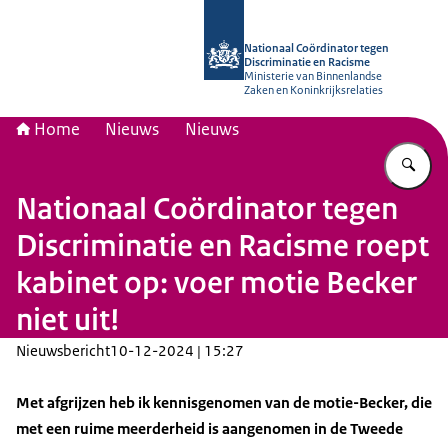
Naar de homepage van Nationaal Coö
Nationaal Coördinator tegen
Discriminatie en Racisme
Ministerie van Binnenlandse
Zaken en Koninkrijksrelaties
Home
Nieuws
Nieuws
Vu
Nationaal Coördinator tegen
Discriminatie en Racisme roept
kabinet op: voer motie Becker
niet uit!
Nieuwsbericht
10-12-2024 | 15:27
Met afgrijzen heb ik kennisgenomen van de motie-Becker, die
met een ruime meerderheid is aangenomen in de Tweede