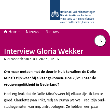
Naar de homepage van Nationaal Coö
Nationaal Coördinator tegen
Discriminatie en Racisme
Ministerie van Binnenlandse
Zaken en Koninkrijksrelaties
Home
Nieuws
Nieuws
Vu
Interview Gloria Wekker
Nieuwsbericht
07-03-2025 | 16:07
Om maar meteen met de deur in huis te vallen: de Dolle
Mina’s zijn weer bij elkaar gekomen. Hoe kijkt u naar de
vrouwengelijkheid in Nederland?
Heel erg leuk dat de Dolle Mina’s weer bij elkaar zijn. Ik ken ze
goed. Claudette [van Trikt, red] en Dunya [Verweij, red] zijn oud-
studiegenoten van mij, antropologen. Ze hebben een paar