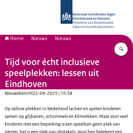
Naar de homepage van Nationaal Coö
Nationaal Coördinator tegen
Discriminatie en Racisme
Ministerie van Binnenlandse
Zaken en Koninkrijksrelaties
Home
Nieuws
Nieuws
Vu
Tijd voor écht inclusieve
speelplekken: lessen uit
Eindhoven
Nieuwsbericht
22-09-2025 | 10:38
Op talloze plekken in Nederland lachen en spelen kinderen
samen op glijbanen, schommels en klimrekken. Maar voor veel
kinderen met een beperking is een speeltuin geen plek van
plezier, het is een plek van obstakels. Voor hen betekent een