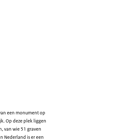
g van een monument op
jk. Op deze plek liggen
, van wie 51 graven
n Nederland is er een