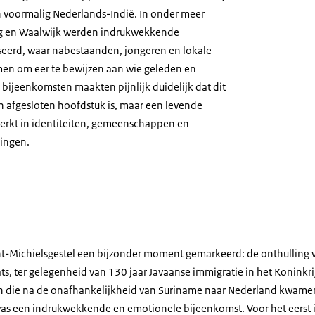
in voormalig Nederlands-Indië. In onder meer
 en Waalwijk werden indrukwekkende
eerd, waar nabestaanden, jongeren en lokale
n om eer te bewijzen aan wie geleden en
bijeenkomsten maakten pijnlijk duidelijk dat dit
n afgesloten hoofdstuk is, maar een levende
erkt in identiteiten, gemeenschappen en
ringen.
Sint-Michielsgestel een bijzonder moment gemarkeerd: de onthullin
s, ter gelegenheid van 130 jaar Javaanse immigratie in het Koninkri
en die na de onafhankelijkheid van Suriname naar Nederland kwamen
was een indrukwekkende en emotionele bijeenkomst. Voor het eerst i