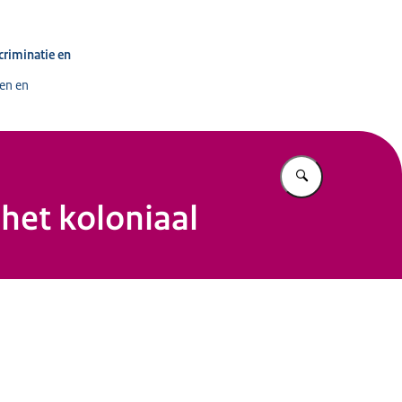
dinator tegen Discriminatie en Racisme
criminatie en
en en
Vul in wat u z
het koloniaal