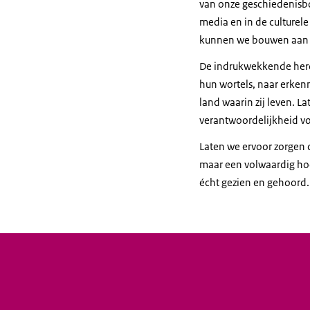
van onze geschiedenisboe
media en in de culturel
kunnen we bouwen aan e
De indrukwekkende herd
hun wortels, naar erkenn
land waarin zij leven. L
verantwoordelijkheid vo
Laten we ervoor zorgen d
maar een volwaardig hoo
écht gezien en gehoord.