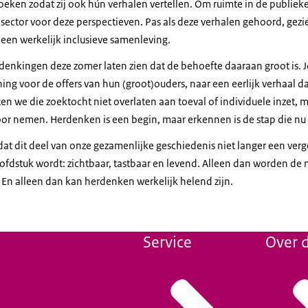
ken zodat zij ook hún verhalen vertellen. Om ruimte in de publieke r
e sector voor deze perspectieven. Pas als deze verhalen gehoord, gez
en werkelijk inclusieve samenleving.
enkingen deze zomer laten zien dat de behoefte daaraan groot is. 
ing voor de offers van hun (groot)ouders, naar een eerlijk verhaal d
aten we die zoektocht niet overlaten aan toeval of individuele inzet, 
or nemen. Herdenken is een begin, maar erkennen is de stap die nu
at dit deel van onze gezamenlijke geschiedenis niet langer een verget
fdstuk wordt: zichtbaar, tastbaar en levend. Alleen dan worden de 
 En alleen dan kan herdenken werkelijk helend zijn.
Service
Over d