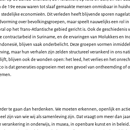
 in de 19e eeuw waren tot slaaf gemaakte mensen onmisbaar in huish
 stedelijke economieën. Dit verleden heeft blijvende sporen nagelate
dvorming over bevolkingsgroepen, maar speelt nauwelijks een rol i
oral op het Trans-Atlantische gebied gericht is. Ook de geschiedenis
e contractarbeid in Suriname, en de ervaringen van Molukkers en 
ndonesië, blijven vaak onderbelicht. Deze groepen vormen inmiddel
ing, maar hun verhalen zijn zelden structureel verankerd in ons na
jft, blijven ook de wonden open: het leed, het verlies en het onrech
ico is dat generaties opgroeien met een gevoel van ontheemding of 
oemen.
erder te gaan dan herdenken. We moeten erkennen, openlijk en actie
l zijn van wie wij als samenleving zijn. Dat vraagt om meer dan jaa
e verankering in onderwijs, in musea, in openbare kunst en in beleid