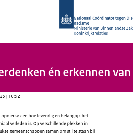
Naar de homepage van Nationaal Coör
Nationaal Coördinator tegen Dis
Racisme
Ministerie van Binnenlandse Zak
Koninkrijksrelaties
herdenken én erkennen van 
25 | 10:52
et opnieuw zien hoe levendig en belangrijk het
iaal verleden is. Op verschillende plekken in
se gemeenschappen samen om stil te staan bij