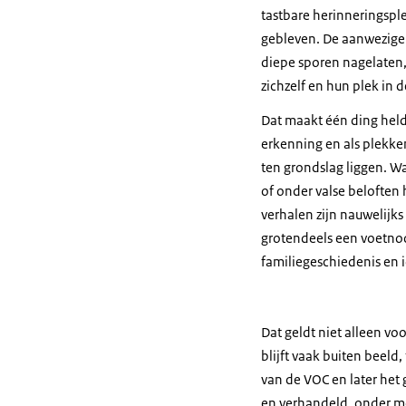
tastbare herinneringsple
gebleven. De aanwezigen
diepe sporen nagelaten,
zichzelf en hun plek in 
Dat maakt één ding held
erkenning en als plekke
ten grondslag liggen. 
of onder valse beloften
verhalen zijn nauwelijks
grotendeels een voetnoo
familiegeschiedenis en i
Dat geldt niet alleen vo
blijft vaak buiten beel
van de VOC en later he
en verhandeld, onder me