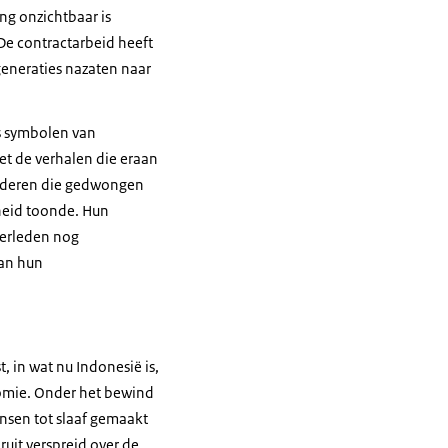
ng onzichtbaar is
De contractarbeid heeft
generaties nazaten naar
ls symbolen van
t de verhalen die eraan
inderen die gedwongen
heid toonde. Hun
 verleden nog
van hun
, in wat nu Indonesië is,
nomie. Onder het bewind
sen tot slaaf gemaakt
uit verspreid over de