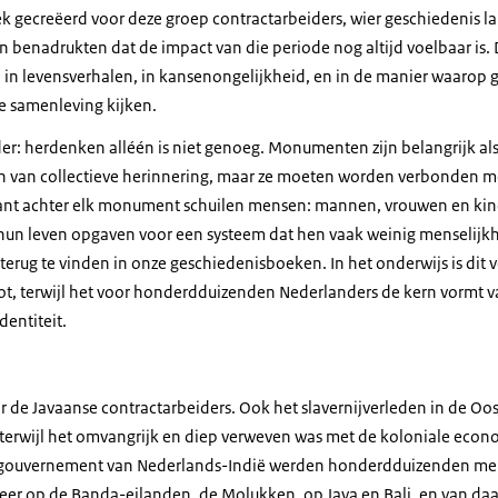
k gecreëerd voor deze groep contractarbeiders, wier geschiedenis la
 benadrukten dat de impact van die periode nog altijd voelbaar is. 
 in levensverhalen, in kansenongelijkheid, en in de manier waarop 
de samenleving kijken.
er: herdenken alléén is niet genoeg. Monumenten zijn belangrijk a
n van collectieve herinnering, maar ze moeten worden verbonden me
Want achter elk monument schuilen mensen: mannen, vrouwen en k
 hun leven opgaven voor een systeem dat hen vaak weinig menselijk
 terug te vinden in onze geschiedenisboeken. In het onderwijs is dit
t, terwijl het voor honderdduizenden Nederlanders de kern vormt 
dentiteit.
or de Javaanse contractarbeiders. Ook het slavernijverleden in de Oost
d, terwijl het omvangrijk en diep verweven was met de koloniale eco
t gouvernement van Nederlands-Indië werden honderdduizenden men
er op de Banda-eilanden, de Molukken, op Java en Bali, en van daar