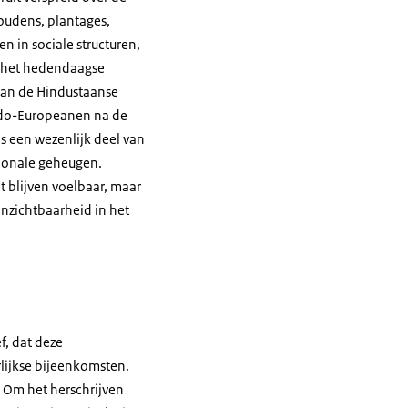
oudens, plantages,
n in sociale structuren,
n het hedendaagse
 van de Hindustaanse
Indo-Europeanen na de
s een wezenlijk deel van
tionale geheugen.
t blijven voelbaar, maar
onzichtbaarheid in het
f, dat deze
rlijkse bijeenkomsten.
. Om het herschrijven