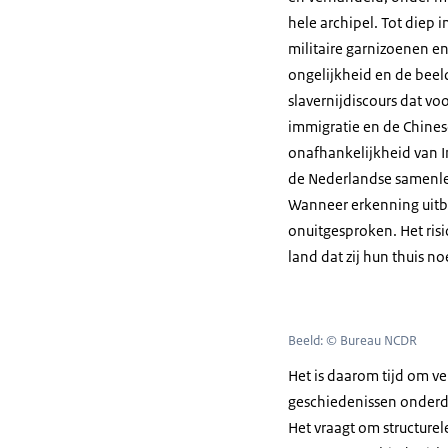
hele archipel. Tot diep
militaire garnizoenen en
ongelijkheid en de beel
slavernijdiscours dat vo
immigratie en de Chines
onafhankelijkheid van I
de Nederlandse samenlev
Wanneer erkenning uitbli
onuitgesproken. Het ris
land dat zij hun thuis n
Beeld: © Bureau NCDR
Het is daarom tijd om v
geschiedenissen onderdee
Het vraagt om structurel