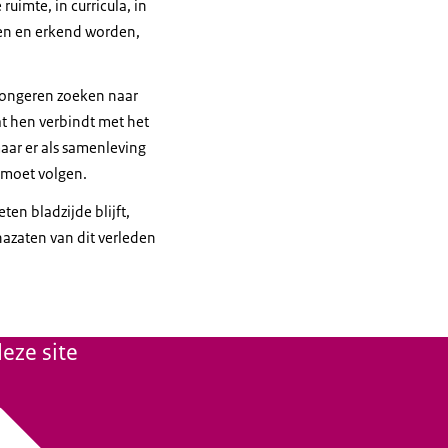
uimte, in curricula, in
ien en erkend worden,
Jongeren zoeken naar
at hen verbindt met het
maar er als samenleving
 moet volgen.
en bladzijde blijft,
nazaten van dit verleden
eze site