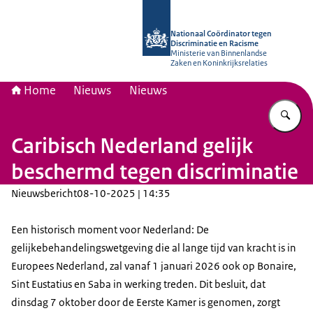
Naar de homepage van Nationaal Coö
Nationaal Coördinator tegen
Discriminatie en Racisme
Ministerie van Binnenlandse
Zaken en Koninkrijksrelaties
Home
Nieuws
Nieuws
Vu
Caribisch Nederland gelijk
beschermd tegen discriminatie
Nieuwsbericht
08-10-2025 | 14:35
Een historisch moment voor Nederland: De
gelijkebehandelingswetgeving die al lange tijd van kracht is in
Europees Nederland, zal vanaf 1 januari 2026 ook op Bonaire,
Sint Eustatius en Saba in werking treden. Dit besluit, dat
dinsdag 7 oktober door de Eerste Kamer is genomen, zorgt