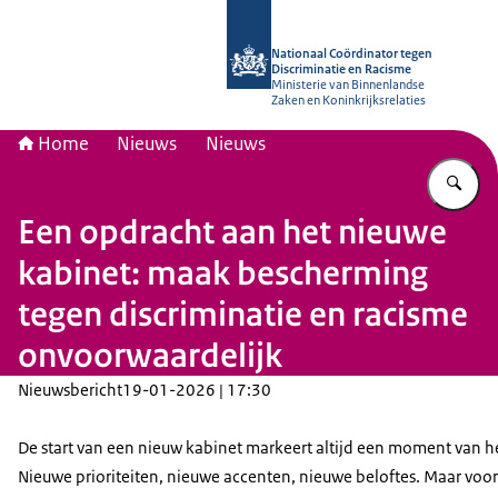
Naar de homepage van Nationaal Coö
Nationaal Coördinator tegen
Discriminatie en Racisme
Ministerie van Binnenlandse
Zaken en Koninkrijksrelaties
Home
Nieuws
Nieuws
Vu
Een opdracht aan het nieuwe
kabinet: maak bescherming
tegen discriminatie en racisme
onvoorwaardelijk
Nieuwsbericht
19-01-2026 | 17:30
De start van een nieuw kabinet markeert altijd een moment van he
Nieuwe prioriteiten, nieuwe accenten, nieuwe beloftes. Maar voor