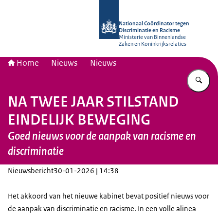
Naar de homepage van Nationaal Coö
Nationaal Coördinator tegen
Discriminatie en Racisme
Ministerie van Binnenlandse
Zaken en Koninkrijksrelaties
Home
Nieuws
Nieuws
Vu
NA TWEE JAAR STILSTAND
EINDELIJK BEWEGING
Goed nieuws voor de aanpak van racisme en
discriminatie
Nieuwsbericht
30-01-2026 | 14:38
Het akkoord van het nieuwe kabinet bevat positief nieuws voor
de aanpak van discriminatie en racisme. In een volle alinea