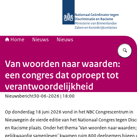
Naar de homepage van Nationaal Coö
Nationaal Coördinator tegen
Discriminatie en Racisme
Ministerie van Binnenlandse
Zaken en Koninkrijksrelaties
Home
Nieuws
Nieuws
Vu
Van woorden naar waarden:
een congres dat oproept tot
verantwoordelijkheid
Nieuwsbericht
30-06-2026 | 18:00
Op donderdag 18 juni 2026 vond in het NBC Congrescentrum in
Nieuwegein de vierde editie van het Nationaal Congres tegen Disc
en Racisme plaats. Onder het thema ‘Van woorden naar waarden;
gelijkwaardig samenleven’ kwamen ruim 800 deelnemers bijeen u