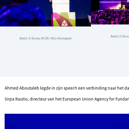
Beeld: © Bure
Beeld: © Bureau NCDR / Nico Alsemgeest
Ahmed Aboutaleb legde in zijn speech een verbinding naar het dage
Sirpa Rautio, directeur van het European Union Agency for Fundam